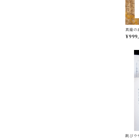
真鍮の
¥999
跳びウ