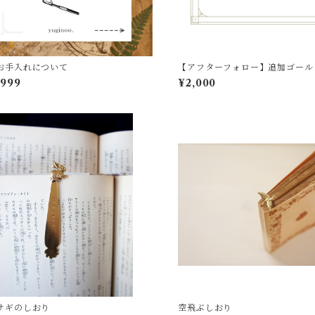
お手入れについて
【アフターフォロー】追加ゴール
工
,999
¥2,000
サギのしおり
空飛ぶしおり