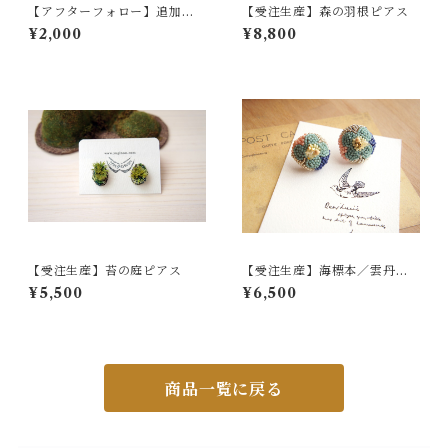
【アフターフォロー】追加ゴ
【受注生産】森の羽根ピアス
ールドメッキ加工
¥2,000
¥8,800
【受注生産】苔の庭ピアス
【受注生産】海標本／雲丹骨
（うにほね）ピアス・イヤリ
¥5,500
¥6,500
ング
商品一覧に戻る